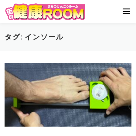
コ
ン
メニュ
テ
ン
ツ
HOME
街の健康ROOMとは
サービス
タグ:
インソール
へ
ス
キ
施設レンタル
予約
スタッフ紹介
アクセス
ッ
プ
お問い合わせ