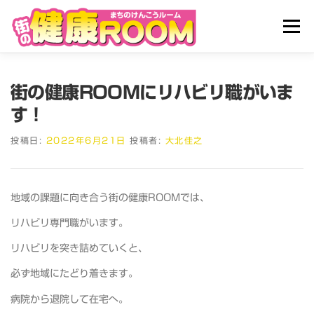
コ
ン
メニュ
テ
ン
ツ
HOME
街の健康ROOMとは
サービス
へ
街の健康ROOMにリハビリ職がいま
ス
す！
キ
施設レンタル
予約
スタッフ紹介
アクセス
ッ
投稿日:
2022年6月21日
投稿者:
大北佳之
プ
お問い合わせ
地域の課題に向き合う街の健康ROOMでは、
リハビリ専門職がいます。
リハビリを突き詰めていくと、
必ず地域にたどり着きます。
病院から退院して在宅へ。